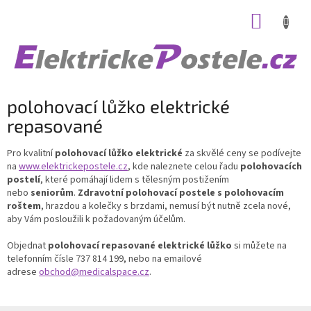
Přejít
NÁKUP
na
obsah
KOŠÍK
polohovací lůžko elektrické
repasované
Pro kvalitní
polohovací lůžko elektrické
za skvělé ceny se podívejte
na
www.elektrickepostele.cz
, kde naleznete celou řadu
polohovacích
postelí
, které pomáhají lidem s tělesným postižením
nebo
seniorům
.
Zdravotní polohovací postele s polohovacím
roštem
, hrazdou a kolečky s brzdami, nemusí být nutně zcela nové,
aby Vám posloužili k požadovaným účelům.
Objednat
polohovací repasované elektrické lůžko
si můžete na
telefonním čísle 737 814 199, nebo na emailové
adrese
obchod@medicalspace.cz
.