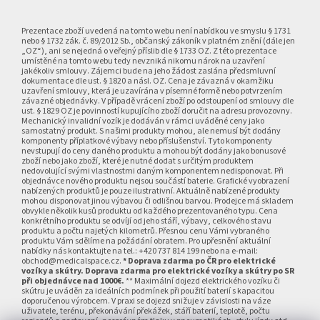
Z
á
p
Prezentace zboží uvedená na tomto webu není nabídkou ve smyslu § 1731
nebo § 1732 zák. č. 89/2012 Sb., občanský zákoník v platném znění (dále jen
a
„OZ“), ani se nejedná o veřejný příslib dle § 1733 OZ. Z této prezentace
umístěné na tomto webu tedy nevzniká nikomu nárok na uzavření
t
jakékoliv smlouvy. Zájemci bude na jeho žádost zaslána předsmluvní
í
dokumentace dle ust. § 1820 a násl. OZ. Cena je závazná v okamžiku
uzavření smlouvy, která je uzavírána v písemné formě nebo potvrzením
závazné objednávky. V případě vrácení zboží po odstoupení od smlouvy dle
ust. § 1829 OZ je povinností kupujícího zboží doručit na adresu provozovny.
Mechanický invalidní vozík je dodáván v rámci uváděné ceny jako
samostatný produkt. S našimi produkty mohou, ale nemusí být dodány
komponenty příplatkové výbavy nebo příslušenství. Tyto komponenty
nevstupují do ceny daného produktu a mohou být dodány jako bonusové
zboží nebo jako zboží, které je nutné dodat s určitým produktem
nedovolující svými vlastnostmi daným komponentem nedisponovat. Při
objednávce nového produktu nejsou součástí baterie. Grafické vyobrazení
nabízených produktů je pouze ilustrativní. Aktuálně nabízené produkty
mohou disponovat jinou výbavou či odlišnou barvou. Prodejce má skladem
obvykle několik kusů produktu od každého prezentovaného typu. Cena
konkrétního produktu se odvíjí od jeho stáří, výbavy, celkového stavu
produktu a počtu najetých kilometrů. Přesnou cenu Vámi vybraného
produktu Vám sdělíme na požádání obratem. Pro upřesnění aktuální
nabídky nás kontaktujte na tel.: +420 737 814 199 nebo na e-mail:
obchod@medicalspace.cz.
* Doprava zdarma po ČR pro elektrické
vozíky a skútry. Doprava zdarma pro elektrické vozíky a skútry po SR
při objednávce nad 1000€.
** Maximální dojezd elektrického vozíku či
skútru je uváděn za ideálních podmínek při použití baterií s kapacitou
doporučenou výrobcem. V praxi se dojezd snižuje v závislosti na váze
uživatele, terénu, překonávání překážek, stáří baterií, teplotě, počtu