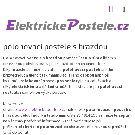
Přejít
NÁKUP
na
obsah
KOŠÍK
polohovací postele s hrazdou
Polohovací postele s hrazdou
pomáhají
seniorům
a lidem s
omezenou pohyblivostí v jejich každodenních činnostech.
Díky
hrazdě
se může uživatel na
polohovací posteli
snadno
přizvednout a ulehčit tak manipulaci s jeho osobou např. při
hygieně.
Polohovací postel pro seniory
je na kolečkách a
díky
elektrickému
ovládání si můžete nastavit nejen
polohovací
rošt
, ale i samotnou výšku postele.
Na webové
stránce
www.elektrickepostele.cz
naleznete
polohovacích postelí s
hrazdou
celou řadu. Na telefonním čísle 737 814 199 se můžete zeptat
na všechny potřebné informace, které potřebujete při
pořízení
elektrické polohovací postele
vědět a rovnou si ji můžete
také objednat.