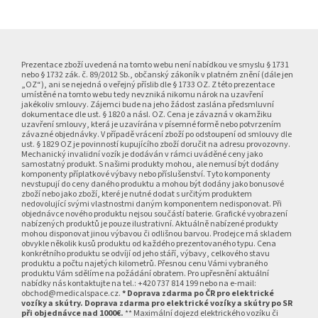
Z
á
p
Prezentace zboží uvedená na tomto webu není nabídkou ve smyslu § 1731
nebo § 1732 zák. č. 89/2012 Sb., občanský zákoník v platném znění (dále jen
a
„OZ“), ani se nejedná o veřejný příslib dle § 1733 OZ. Z této prezentace
umístěné na tomto webu tedy nevzniká nikomu nárok na uzavření
t
jakékoliv smlouvy. Zájemci bude na jeho žádost zaslána předsmluvní
í
dokumentace dle ust. § 1820 a násl. OZ. Cena je závazná v okamžiku
uzavření smlouvy, která je uzavírána v písemné formě nebo potvrzením
závazné objednávky. V případě vrácení zboží po odstoupení od smlouvy dle
ust. § 1829 OZ je povinností kupujícího zboží doručit na adresu provozovny.
Mechanický invalidní vozík je dodáván v rámci uváděné ceny jako
samostatný produkt. S našimi produkty mohou, ale nemusí být dodány
komponenty příplatkové výbavy nebo příslušenství. Tyto komponenty
nevstupují do ceny daného produktu a mohou být dodány jako bonusové
zboží nebo jako zboží, které je nutné dodat s určitým produktem
nedovolující svými vlastnostmi daným komponentem nedisponovat. Při
objednávce nového produktu nejsou součástí baterie. Grafické vyobrazení
nabízených produktů je pouze ilustrativní. Aktuálně nabízené produkty
mohou disponovat jinou výbavou či odlišnou barvou. Prodejce má skladem
obvykle několik kusů produktu od každého prezentovaného typu. Cena
konkrétního produktu se odvíjí od jeho stáří, výbavy, celkového stavu
produktu a počtu najetých kilometrů. Přesnou cenu Vámi vybraného
produktu Vám sdělíme na požádání obratem. Pro upřesnění aktuální
nabídky nás kontaktujte na tel.: +420 737 814 199 nebo na e-mail:
obchod@medicalspace.cz.
* Doprava zdarma po ČR pro elektrické
vozíky a skútry. Doprava zdarma pro elektrické vozíky a skútry po SR
při objednávce nad 1000€.
** Maximální dojezd elektrického vozíku či