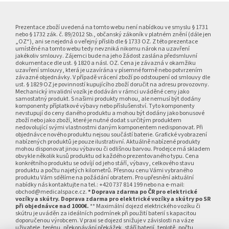
Z
á
p
Prezentace zboží uvedená na tomto webu není nabídkou ve smyslu § 1731
nebo § 1732 zák. č. 89/2012 Sb., občanský zákoník v platném znění (dále jen
a
„OZ“), ani se nejedná o veřejný příslib dle § 1733 OZ. Z této prezentace
umístěné na tomto webu tedy nevzniká nikomu nárok na uzavření
t
jakékoliv smlouvy. Zájemci bude na jeho žádost zaslána předsmluvní
í
dokumentace dle ust. § 1820 a násl. OZ. Cena je závazná v okamžiku
uzavření smlouvy, která je uzavírána v písemné formě nebo potvrzením
závazné objednávky. V případě vrácení zboží po odstoupení od smlouvy dle
ust. § 1829 OZ je povinností kupujícího zboží doručit na adresu provozovny.
Mechanický invalidní vozík je dodáván v rámci uváděné ceny jako
samostatný produkt. S našimi produkty mohou, ale nemusí být dodány
komponenty příplatkové výbavy nebo příslušenství. Tyto komponenty
nevstupují do ceny daného produktu a mohou být dodány jako bonusové
zboží nebo jako zboží, které je nutné dodat s určitým produktem
nedovolující svými vlastnostmi daným komponentem nedisponovat. Při
objednávce nového produktu nejsou součástí baterie. Grafické vyobrazení
nabízených produktů je pouze ilustrativní. Aktuálně nabízené produkty
mohou disponovat jinou výbavou či odlišnou barvou. Prodejce má skladem
obvykle několik kusů produktu od každého prezentovaného typu. Cena
konkrétního produktu se odvíjí od jeho stáří, výbavy, celkového stavu
produktu a počtu najetých kilometrů. Přesnou cenu Vámi vybraného
produktu Vám sdělíme na požádání obratem. Pro upřesnění aktuální
nabídky nás kontaktujte na tel.: +420 737 814 199 nebo na e-mail:
obchod@medicalspace.cz.
* Doprava zdarma po ČR pro elektrické
vozíky a skútry. Doprava zdarma pro elektrické vozíky a skútry po SR
při objednávce nad 1000€.
** Maximální dojezd elektrického vozíku či
skútru je uváděn za ideálních podmínek při použití baterií s kapacitou
doporučenou výrobcem. V praxi se dojezd snižuje v závislosti na váze
uživatele, terénu, překonávání překážek, stáří baterií, teplotě, počtu