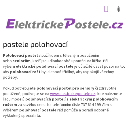
Přejít
NÁKUP
na
obsah
KOŠÍK
postele polohovací
Polohovací postel
slouží lidem s tělesným postižením
nebo
seniorům
, kteří jsou dlouhodobě upoutáni na lůžko. Při
výběru
elektrické polohovací postele
je důležité dávat pozor na to,
aby
polohovací rošt
byl alespoň třídílný, aby uspokojil všechny
potřeby.
Pokud potřebujete
polohovací postel pro seniory
či zdravotně
postižené, podívejte se na
www.elektrickepostele.cz
, kde naleznete
řadu modelů
polohovacích postelí s elektrickým polohovacím
roštem
za skvělou cenu. Na telefonním čísle 737 814 199 Vám s
výběrem
polohovací postele
rád pomůže a poradí odborně
vyškolený specialista.