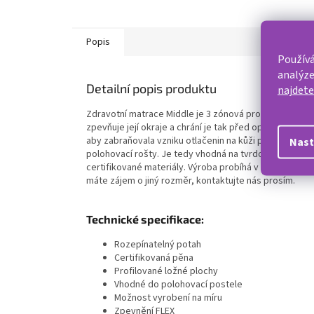
Popis
Používá
analýze
Detailní popis produktu
najdet
Zdravotní matrace Middle je 3 zónová profilovaná matr
zpevňuje její okraje a chrání je tak před opotřebení v
aby zabraňovala vzniku otlačenin na kůži při delším leže
Nast
polohovací rošty. Je tedy vhodná na tvrdou podložku, k
certifikované materiály. Výroba probíhá v ČR. Cena uv
máte zájem o jiný rozměr, kontaktujte nás prosím.
Technické specifikace:
Rozepínatelný potah
Certifikovaná pěna
Profilované ložné plochy
Vhodné do polohovací postele
Možnost vyrobení na míru
Zpevnění FLEX