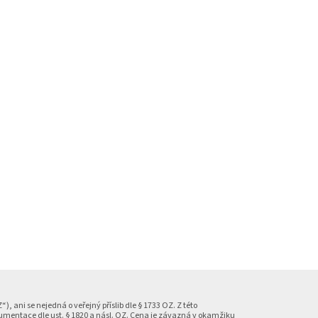
 ani se nejedná o veřejný příslib dle § 1733 OZ. Z této
mentace dle ust. § 1820 a násl. OZ. Cena je závazná v okamžiku