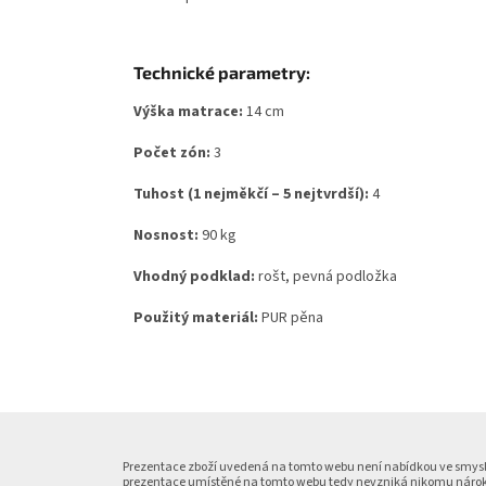
Technické parametry:
Výška matrace:
14 cm
Počet zón:
3
Tuhost (1 nejměkčí – 5 nejtvrdší):
4
Nosnost:
90 kg
Vhodný podklad:
rošt, pevná podložka
Použitý materiál:
PUR pěna
Z
á
p
Prezentace zboží uvedená na tomto webu není nabídkou ve smyslu § 
prezentace umístěné na tomto webu tedy nevzniká nikomu nárok 