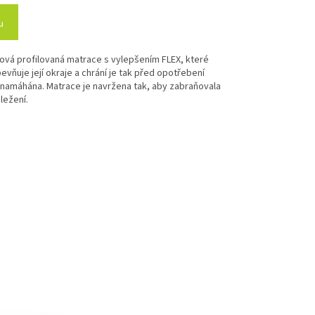
u
nová profilovaná matrace s vylepšením FLEX, které
evňuje její okraje a chrání je tak před opotřebení
 namáhána. Matrace je navržena tak, aby zabraňovala
 ležení.