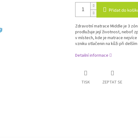
Přidat do košík
Zdravotní matrace Middle je 3 zó
prodlužuje její životnost, neboť zp
v místech, kde je matrace nejvíce
vzniku otlačenin na kůži při delším
Detailní informace
TISK
ZEPTAT SE