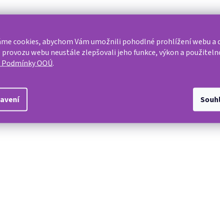
me cookies, abychom Vám umožnili pohodlné prohlížení webu a d
 provozu webu neustále zlepšovali jeho funkce, výkon a použiteln
Dop
e Podmínky OOÚ
.
ace s vylepšením FLEX, které prodlužuje její životnost, neboť
Kate
 místech, kde je matrace nejvíce namáhána. Matrace je navržena tak,
Záru
ní. Zároveň jsme při její tvorbě mysleli na klienty, kteří mají
avení
Souh
lasický rošt i na polohovací postele. Pro výrobu jsou použity
edená níže je za matraci základního rozměru, tedy 90x200 cm. Pokud