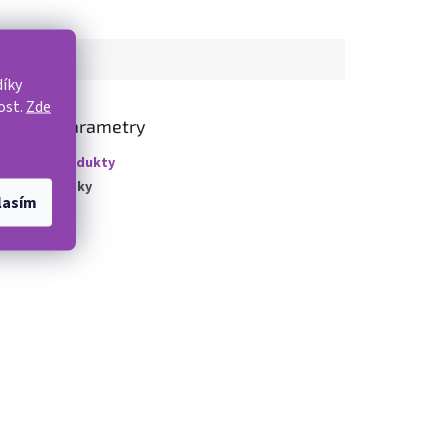
íky
ost.
Zde
lňkové parametry
gorie
:
Produkty
ka
:
2 roky
lasím