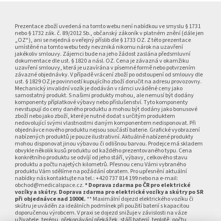
Z
á
p
Prezentace zboží uvedená na tomto webu není nabídkou ve smyslu § 1731
nebo § 1732 zák. č. 89/2012 Sb., občanský zákoník v platném znění (dále jen
a
„OZ“), ani se nejedná o veřejný příslib dle § 1733 OZ. Z této prezentace
umístěné na tomto webu tedy nevzniká nikomu nárok na uzavření
t
jakékoliv smlouvy. Zájemci bude na jeho žádost zaslána předsmluvní
í
dokumentace dle ust. § 1820 a násl. OZ. Cena je závazná v okamžiku
uzavření smlouvy, která je uzavírána v písemné formě nebo potvrzením
závazné objednávky. V případě vrácení zboží po odstoupení od smlouvy dle
ust. § 1829 OZ je povinností kupujícího zboží doručit na adresu provozovny.
Mechanický invalidní vozík je dodáván v rámci uváděné ceny jako
samostatný produkt. S našimi produkty mohou, ale nemusí být dodány
komponenty příplatkové výbavy nebo příslušenství. Tyto komponenty
nevstupují do ceny daného produktu a mohou být dodány jako bonusové
zboží nebo jako zboží, které je nutné dodat s určitým produktem
nedovolující svými vlastnostmi daným komponentem nedisponovat. Při
objednávce nového produktu nejsou součástí baterie. Grafické vyobrazení
nabízených produktů je pouze ilustrativní. Aktuálně nabízené produkty
mohou disponovat jinou výbavou či odlišnou barvou. Prodejce má skladem
obvykle několik kusů produktu od každého prezentovaného typu. Cena
konkrétního produktu se odvíjí od jeho stáří, výbavy, celkového stavu
produktu a počtu najetých kilometrů. Přesnou cenu Vámi vybraného
produktu Vám sdělíme na požádání obratem. Pro upřesnění aktuální
nabídky nás kontaktujte na tel.: +420 737 814 199 nebo na e-mail:
obchod@medicalspace.cz.
* Doprava zdarma po ČR pro elektrické
vozíky a skútry. Doprava zdarma pro elektrické vozíky a skútry po SR
při objednávce nad 1000€.
** Maximální dojezd elektrického vozíku či
skútru je uváděn za ideálních podmínek při použití baterií s kapacitou
doporučenou výrobcem. V praxi se dojezd snižuje v závislosti na váze
uživatele, terénu, překonávání překážek, stáří baterií, teplotě, počtu