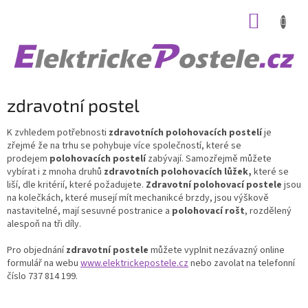
Přejít
NÁKUP
na
obsah
KOŠÍK
zdravotní postel
K zvhledem potřebnosti
zdravotních polohovacích postelí
je
zřejmé že na trhu se pohybuje více společností, které se
prodejem
polohovacích postelí
zabývají. Samozřejmě můžete
vybírat i z mnoha druhů
zdravotních polohovacích lůžek,
které se
liší, dle kritérií, které požadujete.
Zdravotní polohovací postele
jsou
na kolečkách, které musejí mít mechanikcé brzdy, jsou výškově
nastavitelné, mají sesuvné postranice a
polohovací rošt
, rozdělený
alespoň na tři díly.
Pro objednání
zdravotní postele
můžete vyplnit nezávazný online
formulář na webu
www.elektrickepostele.cz
nebo zavolat na telefonní
číslo 737 814 199.